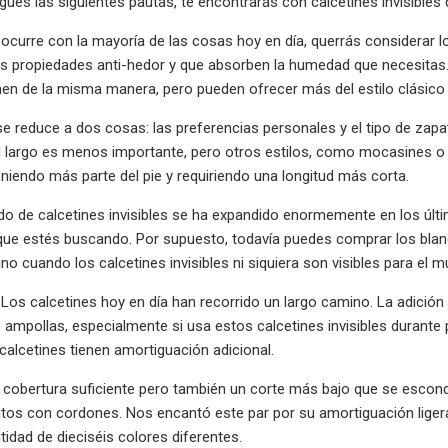
igues las siguientes pautas, te encontrarás con calcetines invisibles q
urre con la mayoría de las cosas hoy en día, querrás considerar l
s propiedades anti-hedor y que absorben la humedad que necesitas. 
nen de la misma manera, pero pueden ofrecer más del estilo clásico
e reduce a dos cosas: las preferencias personales y el tipo de zapat
l largo es menos importante, pero otros estilos, como mocasines o
niendo más parte del pie y requiriendo una longitud más corta.
o de calcetines invisibles se ha expandido enormemente en los últ
que estés buscando. Por supuesto, todavía puedes comprar los blan
no cuando los calcetines invisibles ni siquiera son visibles para el 
Los calcetines hoy en día han recorrido un largo camino. La adición
 ampollas, especialmente si usa estos calcetines invisibles durant
 calcetines tienen amortiguación adicional.
 cobertura suficiente pero también un corte más bajo que se escon
tos con cordones. Nos encantó este par por su amortiguación ligera, 
dad de dieciséis colores diferentes.