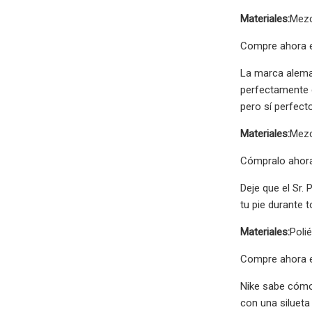
Materiales:
Mezc
Compre ahora e
La marca aleman
perfectamente 
pero sí perfect
Materiales:
Mezc
Cómpralo ahora
Deje que el Sr. 
tu pie durante 
Materiales:
Polié
Compre ahora e
Nike sabe cómo 
con una silueta