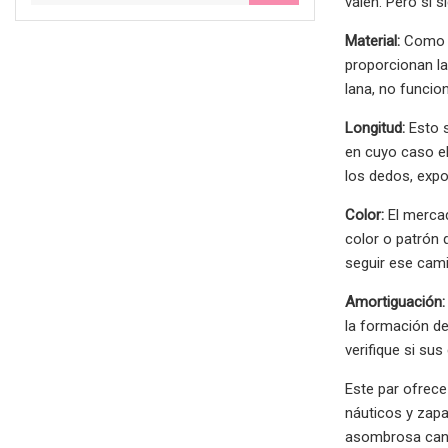
valen. Pero si s
Material:
Como oc
proporcionan la
lana, no funcio
Longitud:
Esto s
en cuyo caso e
los dedos, expo
Color:
El mercad
color o patrón 
seguir ese cami
Amortiguación:
la formación de
verifique si sus
Este par ofrece
náuticos y zapa
asombrosa canti