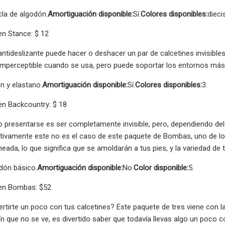
la de algodón.
Amortiguación disponible:
Sí.
Colores disponibles:
dieci
n Stance: $ 12
ntideslizante puede hacer o deshacer un par de calcetines invisibles,
imperceptible cuando se usa, pero puede soportar los entornos más
on y elastano.
Amortiguación disponible:
Sí.
Colores disponibles:
3.
n Backcountry: $ 18
no presentarse es ser completamente invisible, pero, dependiendo de
nitivamente este no es el caso de este paquete de Bombas, uno de los
eada, lo que significa que se amoldarán a tus pies, y la variedad de
dón básico.
Amortiguación disponible:
No.
Color disponible:
5.
en Bombas: $52
ertirte un poco con tus calcetines? Este paquete de tres viene con l
ín que no se ve, es divertido saber que todavía llevas algo un poco c