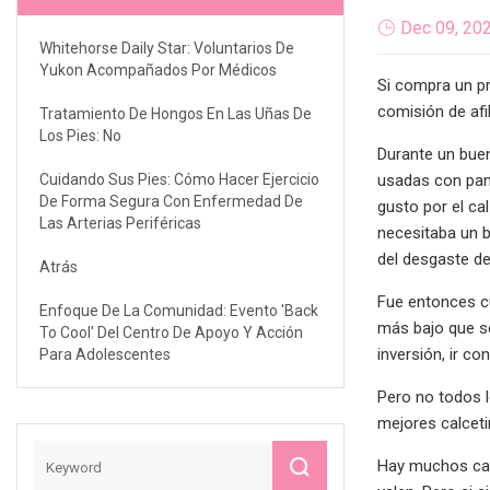
Dec 09, 20
Whitehorse Daily Star: Voluntarios De
Yukon Acompañados Por Médicos
Si compra un pr
comisión de afil
Tratamiento De Hongos En Las Uñas De
Los Pies: No
Durante un buen
Cuidando Sus Pies: Cómo Hacer Ejercicio
usadas con pant
De Forma Segura Con Enfermedad De
gusto por el ca
Las Arterias Periféricas
necesitaba un b
del desgaste de 
Atrás
Fue entonces cu
Enfoque De La Comunidad: Evento 'Back
más bajo que se
To Cool' Del Centro De Apoyo Y Acción
inversión, ir c
Para Adolescentes
Pero no todos l
mejores calceti
Hay muchos cal