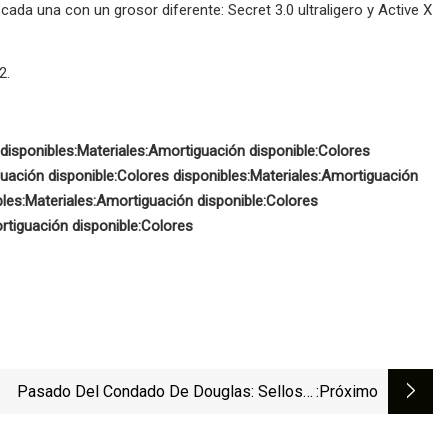
 cada una con un grosor diferente: Secret 3.0 ultraligero y Active X
2.
disponibles:
Materiales:
Amortiguación disponible:
Colores
uación disponible:
Colores disponibles:
Materiales:
Amortiguación
les:
Materiales:
Amortiguación disponible:
Colores
tiguación disponible:
Colores
Pasado Del Condado De Douglas: Sellos Y
:próximo
cetines Robados De La Oficina De Correos De
Foxboro