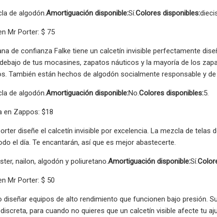
la de algodón.
Amortiguación disponible:
Sí.
Colores disponibles:
dieci
n Mr Porter: $ 75
a de confianza Falke tiene un calcetín invisible perfectamente dis
debajo de tus mocasines, zapatos náuticos y la mayoría de los zap
os. También están hechos de algodón socialmente responsable y de 
la de algodón.
Amortiguación disponible:
No.
Colores disponibles:
5.
 en Zappos: $18
Porter diseñe el calcetín invisible por excelencia. La mezcla de telas 
todo el día. Te encantarán, así que es mejor abastecerte.
ster, nailon, algodón y poliuretano.
Amortiguación disponible:
Sí.
Colore
n Mr Porter: $ 50
diseñar equipos de alto rendimiento que funcionen bajo presión. Su
 discreta, para cuando no quieres que un calcetín visible afecte tu aj