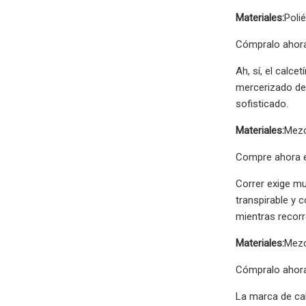
Materiales:
Polié
Cómpralo ahora
Ah, sí, el calce
mercerizado de 
sofisticado.
Materiales:
Mezc
Compre ahora e
Correr exige mu
transpirable y 
mientras recorr
Materiales:
Mezc
Cómpralo ahor
La marca de cal