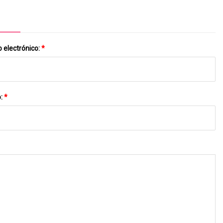
 electrónico:
*
o:
*