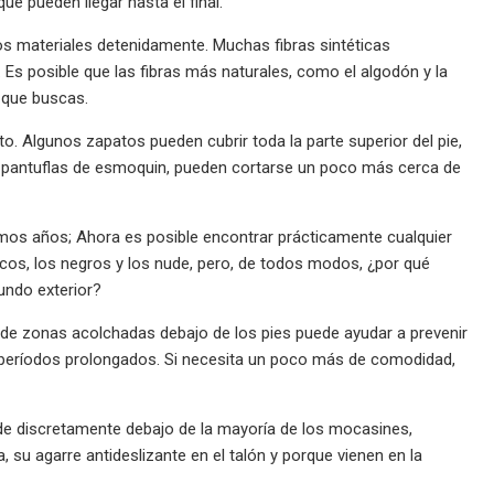
ue pueden llegar hasta el final.
os materiales detenidamente. Muchas fibras sintéticas
Es posible que las fibras más naturales, como el algodón y la
 que buscas.
o. Algunos zapatos pueden cubrir toda la parte superior del pie,
 pantuflas de esmoquin, pueden cortarse un poco más cerca de
imos años; Ahora es posible encontrar prácticamente cualquier
cos, los negros y los nude, pero, de todos modos, ¿por qué
mundo exterior?
 de zonas acolchadas debajo de los pies puede ayudar a prevenir
e períodos prolongados. Si necesita un poco más de comodidad,
de discretamente debajo de la mayoría de los mocasines,
su agarre antideslizante en el talón y porque vienen en la