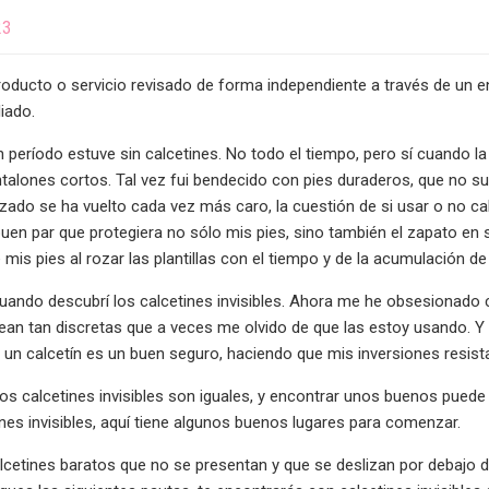
23
oducto o servicio revisado de forma independiente a través de un en
iado.
 período estuve sin calcetines. No todo el tiempo, pero sí cuando la
alones cortos. Tal vez fui bendecido con pies duraderos, que no s
lzado se ha vuelto cada vez más caro, la cuestión de si usar o no ca
uen par que protegiera no sólo mis pies, sino también el zapato en 
mis pies al rozar las plantillas con el tiempo y de la acumulación de
ando descubrí los calcetines invisibles. Ahora me he obsesionado c
an tan discretas que a veces me olvido de que las estoy usando. Y 
on un calcetín es un buen seguro, haciendo que mis inversiones resist
os calcetines invisibles son iguales, y encontrar unos buenos puede 
nes invisibles, aquí tiene algunos buenos lugares para comenzar.
cetines baratos que no se presentan y que se deslizan por debajo 