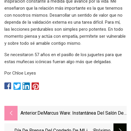
inspiración constante a medida que avance por la vida. Me
enseñaron que la relación más importante es la que tenemos
con nosotros mismos. Desarrollar un sentido de valor que no
dependa de la validación externa es una tarea difícil. Para mí,
las lecciones perdurables son simples pero potentes. En todo
momento piensa y actúa con empatía, permítete ser vulnerable
y sobre todo sé amable contigo mismo.
Se necesitaron 57 años en el pasillo de los juguetes para que
estas muñecas icónicas fueran algo más que delgadas.
Por Chloe Leyes
Anterior:
DeMarcus Ware: Instantánea Del Salón De
La Fama Del Fútbol Americano Profesional
De La Generación 2023
Día De Prensa Del Condado De MLive
:próximo