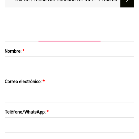
Saginaw 2023: Los Jugadores De Fútbol
Hablan Sobre La 'preparación'
Nombre:
*
Correo electrónico:
*
Teléfono/WhatsApp:
*