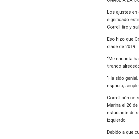
Los ajustes en 
significado est
Correll tire y sa
Eso hizo que Co
clase de 2019.
“Me encanta hace
tirando alreded
"Ha sido genial
espacio, simplem
Correll aún no s
Marina el 26 de
estudiante de s
izquierdo.
Debido a que cua