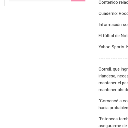
Contenido rela
Cuaderno: Rocco
Información sob
El fútbol de No
Yahoo Sports: 
-----------------
Correll, que in
irlandesa, nece
mantener el pes
mantener alrede
“Comencé a come
hacía probable
“Entonces tambi
asegurarme de 