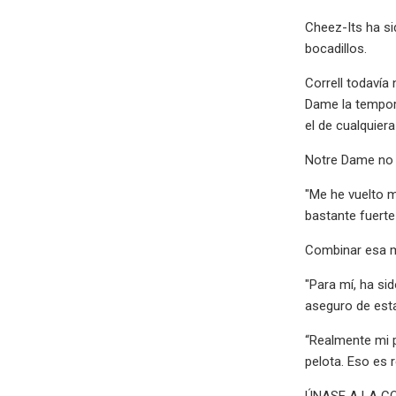
Cheez-Its ha si
bocadillos.
Correll todavía
Dame la tempora
el de cualquier
Notre Dame no p
"Me he vuelto m
bastante fuerte 
Combinar esa me
"Para mí, ha sid
aseguro de est
“Realmente mi p
pelota. Eso es
ÚNASE A LA C