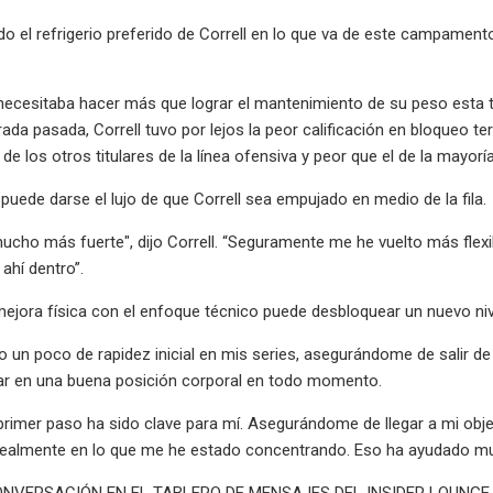
do el refrigerio preferido de Correll en lo que va de este campament
 necesitaba hacer más que lograr el mantenimiento de su peso esta t
da pasada, Correll tuvo por lejos la peor calificación en bloqueo te
a de los otros titulares de la línea ofensiva y peor que el de la mayo
uede darse el lujo de que Correll sea empujado en medio de la fila.
ucho más fuerte", dijo Correll. “Seguramente me he vuelto más flex
ahí dentro”.
jora física con el enfoque técnico puede desbloquear un nuevo nivel
o un poco de rapidez inicial en mis series, asegurándome de salir de 
ar en una buena posición corporal en todo momento.
rimer paso ha sido clave para mí. Asegurándome de llegar a mi obje
 realmente en lo que me he estado concentrando. Eso ha ayudado m
ONVERSACIÓN EN EL TABLERO DE MENSAJES DEL INSIDER LOUNGE