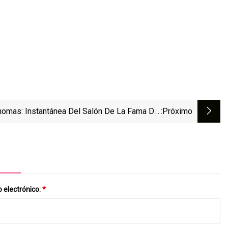
homas: Instantánea Del Salón De La Fama Del
:próximo
Americano Profesional De La Generación 2023
 electrónico:
*