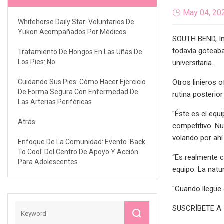
May 04, 20
Whitehorse Daily Star: Voluntarios De
Yukon Acompañados Por Médicos
SOUTH BEND, In
todavía goteaba
Tratamiento De Hongos En Las Uñas De
Los Pies: No
universitaria.
Cuidando Sus Pies: Cómo Hacer Ejercicio
Otros linieros 
De Forma Segura Con Enfermedad De
rutina posterio
Las Arterias Periféricas
"Éste es el equ
Atrás
competitivo. Nu
volando por ahí
Enfoque De La Comunidad: Evento 'Back
To Cool' Del Centro De Apoyo Y Acción
“Es realmente c
Para Adolescentes
equipo. La natu
"Cuando llegue e
SUSCRÍBETE A