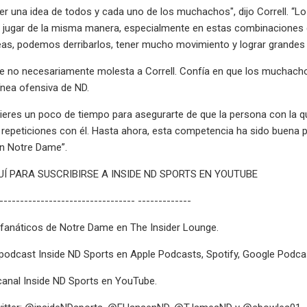
er una idea de todos y cada uno de los muchachos", dijo Correll. “Lo
jugar de la misma manera, especialmente en estas combinaciones de
as, podemos derribarlos, tener mucho movimiento y lograr grandes 
re no necesariamente molesta a Correll. Confía en que los muchac
línea ofensiva de ND.
eres un poco de tiempo para asegurarte de que la persona con la que
epeticiones con él. Hasta ahora, esta competencia ha sido buena pa
 en Notre Dame”.
Í PARA SUSCRIBIRSE A INSIDE ND SPORTS EN YOUTUBE
--------------------------------- -------------
 fanáticos de Notre Dame en The Insider Lounge.
 podcast Inside ND Sports en Apple Podcasts, Spotify, Google Podca
 canal Inside ND Sports en YouTube.