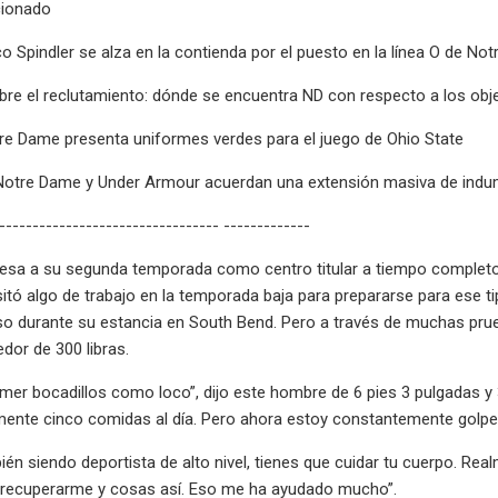
cionado
 Spindler se alza en la contienda por el puesto en la línea O de No
re el reclutamiento: dónde se encuentra ND con respecto a los objetiv
tre Dame presenta uniformes verdes para el juego de Ohio State
Notre Dame y Under Armour acuerdan una extensión masiva de indume
--------------------------------- -------------
gresa a su segunda temporada como centro titular a tiempo completo 
sitó algo de trabajo en la temporada baja para prepararse para ese t
o durante su estancia en South Bend. Pero a través de muchas pruebas
dor de 300 libras.
r bocadillos como loco”, dijo este hombre de 6 pies 3 pulgadas y 
mente cinco comidas al día. Pero ahora estoy constantemente golpe
én siendo deportista de alto nivel, tienes que cuidar tu cuerpo. R
recuperarme y cosas así. Eso me ha ayudado mucho”.