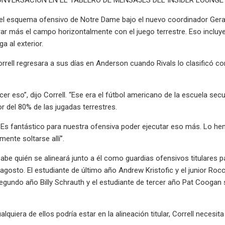
el esquema ofensivo de Notre Dame bajo el nuevo coordinador Gerad
irar más el campo horizontalmente con el juego terrestre. Eso inclu
lga al exterior.
rrell regresara a sus días en Anderson cuando Rivals lo clasificó c
r eso”, dijo Correll. “Ese era el fútbol americano de la escuela secu
or del 80% de las jugadas terrestres.
. Es fantástico para nuestra ofensiva poder ejecutar eso más. Lo h
ente soltarse allí”.
abe quién se alineará junto a él como guardias ofensivos titulares pa
 agosto. El estudiante de último año Andrew Kristofic y el junior Roc
egundo año Billy Schrauth y el estudiante de tercer año Pat Coogan 
lquiera de ellos podría estar en la alineación titular, Correll necesit