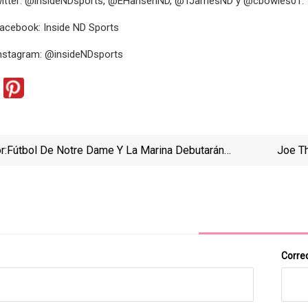
Twitter: @insideNDsports, @EHansenND, @TJamesND y @cbowles01.
Facebook: Inside ND Sports
Instagram: @insideNDsports
r:
Fútbol De Notre Dame Y La Marina Debutarán
Joe T
Uniformes Alternativos De La 'Colección De Irlanda'
Fútbol 
En El Primer Partido
Correo