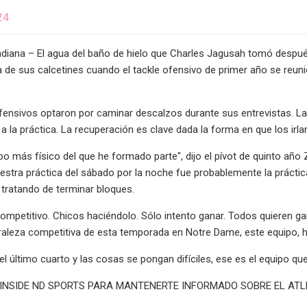
24
diana – El agua del baño de hielo que Charles Jagusah tomó después
 de sus calcetines cuando el tackle ofensivo de primer año se reuni
ofensivos optaron por caminar descalzos durante sus entrevistas. La
r a la práctica. La recuperación es clave dada la forma en que los ir
ipo más físico del que he formado parte", dijo el pívot de quinto añ
estra práctica del sábado por la noche fue probablemente la práctica 
 tratando de terminar bloques.
ompetitivo. Chicos haciéndolo. Sólo intento ganar. Todos quieren g
raleza competitiva de esta temporada en Notre Dame, este equipo, ha 
l último cuarto y las cosas se pongan difíciles, ese es el equipo que
 INSIDE ND SPORTS PARA MANTENERTE INFORMADO SOBRE EL AT