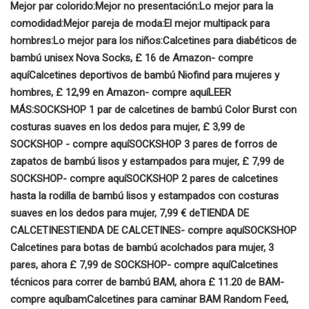
Mejor par colorido:
Mejor no presentación:
Lo mejor para la
comodidad:
Mejor pareja de moda:
El mejor multipack para
hombres:
Lo mejor para los niños:
Calcetines para diabéticos de
bambú unisex Nova Socks, £ 16 de Amazon
- compre
aquí
Calcetines deportivos de bambú Niofind para mujeres y
hombres, £ 12,99 en Amazon
- compre aquí
LEER
MÁS:
SOCKSHOP 1 par de calcetines de bambú Color Burst con
costuras suaves en los dedos para mujer, £ 3,99 de
SOCKSHOP - compre aquí
SOCKSHOP 3 pares de forros de
zapatos de bambú lisos y estampados para mujer, £ 7,99 de
SOCKSHOP
- compre aquí
SOCKSHOP 2 pares de calcetines
hasta la rodilla de bambú lisos y estampados con costuras
suaves en los dedos para mujer, 7,99 € de
TIENDA DE
CALCETINES
TIENDA DE CALCETINES
- compre aquí
SOCKSHOP
Calcetines para botas de bambú acolchados para mujer, 3
pares, ahora £ 7,99 de SOCKSHOP
- compre aquí
Calcetines
técnicos para correr de bambú BAM, ahora £ 11.20 de BAM
-
compre aquí
bam
Calcetines para caminar BAM Random Feed,