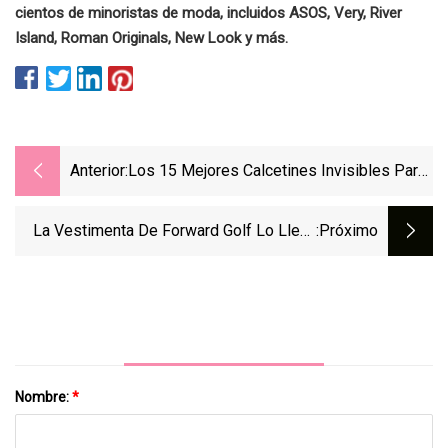
cientos de minoristas de moda, incluidos ASOS, Very, River
Island, Roman Originals, New Look y más.
Anterior:
Los 15 Mejores Calcetines Invisibles Para
Mujeres Que Simplemente Van De
Incógnito
La Vestimenta De Forward Golf Lo Lleva
:próximo
Del Campo A La Casa Club
Nombre:
*