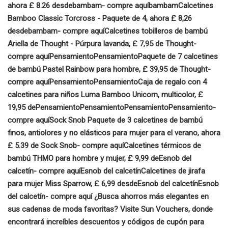
ahora £ 8.26 desde
bam
bam
- compre aquí
bam
bam
Calcetines
Bamboo Classic Torcross - Paquete de 4, ahora £ 8,26
desde
bam
bam
- compre aquí
Calcetines tobilleros de bambú
Ariella de Thought - Púrpura lavanda, £ 7,95 de Thought
-
compre aquí
Pensamiento
Pensamiento
Paquete de 7 calcetines
de bambú Pastel Rainbow para hombre, £ 39,95 de Thought
-
compre aquí
Pensamiento
Pensamiento
Caja de regalo con 4
calcetines para niños Luma Bamboo Unicorn, multicolor, £
19,95 de
Pensamiento
Pensamiento
Pensamiento
Pensamiento
-
compre aquí
Sock Snob Paquete de 3 calcetines de bambú
finos, antiolores y no elásticos para mujer para el verano, ahora
£ 5.39 de Sock Snob
- compre aquí
Calcetines térmicos de
bambú THMO para hombre y mujer, £ 9,99 de
Esnob del
calcetín
- compre aquí
Esnob del calcetín
Calcetines de jirafa
para mujer Miss Sparrow, £ 6,99 desde
Esnob del calcetín
Esnob
del calcetín
- compre aquí
¿Busca ahorros más elegantes en
sus cadenas de moda favoritas? Visite Sun Vouchers, donde
encontrará increíbles descuentos y códigos de cupón para