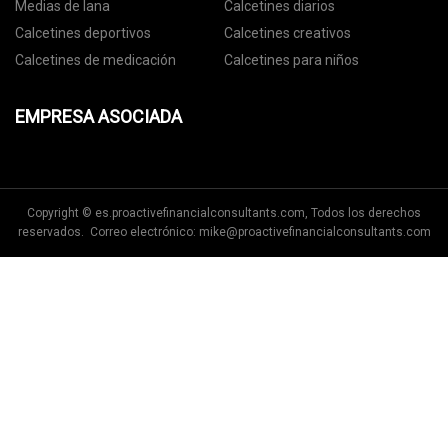
Medias de lana
Calcetines diarios
Calcetines deportivos
Calcetines creativos
Calcetines de medicación
Calcetines para niños
EMPRESA ASOCIADA
Copyright © es.proactivefinancialconsultants.com, Todos los derechos
reservados. Correo electrónico:
mike@proactivefinancialconsultants.com