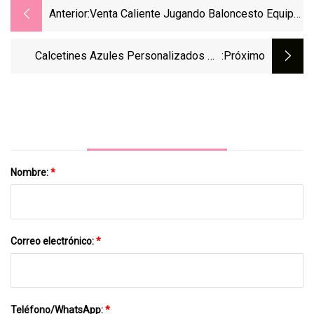
Anterior:
Venta Caliente Jugando Baloncesto Equipo
Deportivo Montón Calcetines Transpirables
Para Unisex
Calcetines Azules Personalizados De
:próximo
Algodón Diario De Alta Calidad Coloridos
De Lujo Al Por Mayor
Nombre:
*
Correo electrónico:
*
Teléfono/WhatsApp:
*